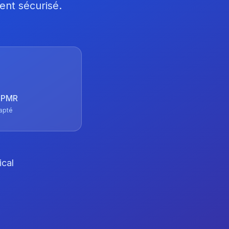
ent sécurisé.
 TPMR
apté
ical