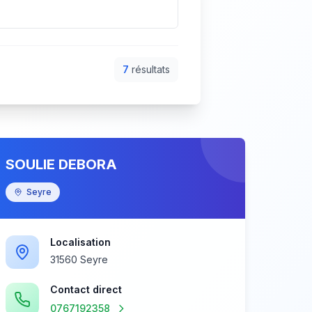
7
résultat
s
SOULIE DEBORA
Seyre
Localisation
31560 Seyre
Contact direct
0767192358