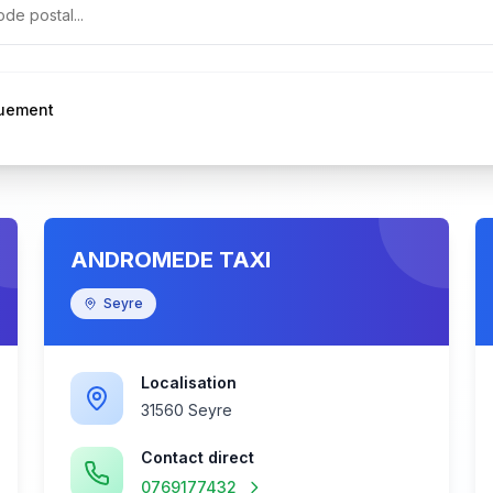
quement
ANDROMEDE TAXI
Seyre
Localisation
31560 Seyre
Contact direct
0769177432