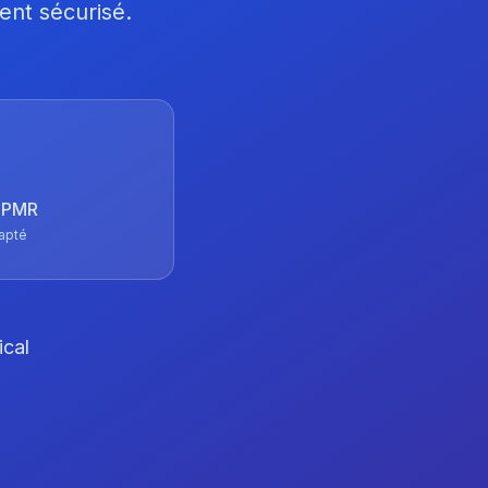
ent sécurisé.
 TPMR
apté
ical