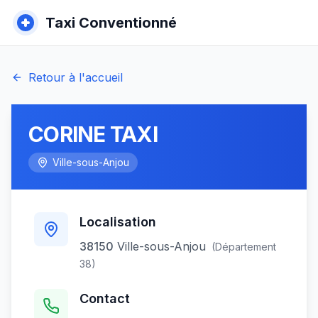
Taxi Conventionné
Retour à l'accueil
CORINE TAXI
Ville-sous-Anjou
Localisation
38150
Ville-sous-Anjou
(Département
38
)
Contact