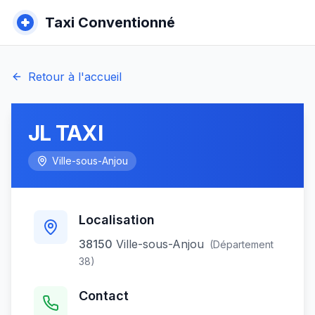
Taxi Conventionné
Retour à l'accueil
JL TAXI
Ville-sous-Anjou
Localisation
38150
Ville-sous-Anjou
(Département
38
)
Contact