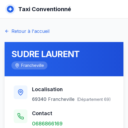
Taxi Conventionné
Retour à l'accueil
SUDRE LAURENT
Francheville
Localisation
69340
Francheville
(Département
69
)
Contact
0686866169