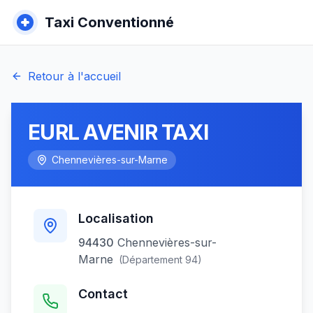
Taxi Conventionné
Retour à l'accueil
EURL AVENIR TAXI
Chennevières-sur-Marne
Localisation
94430
Chennevières-sur-
Marne
(Département
94
)
Contact