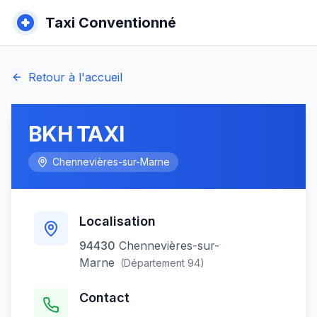
Taxi Conventionné
Retour à l'accueil
ΒΚΗ ΤΑΧΙ
Chennevières-sur-Marne
Localisation
94430
Chennevières-sur-
Marne
(Département
94
)
Contact