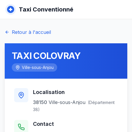
Taxi Conventionné
Retour à l'accueil
TAXI COLOVRAY
Ville-sous-Anjou
Localisation
38150
Ville-sous-Anjou
(Département
38
)
Contact