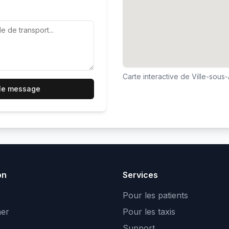
Carte interactive de
Ville-sous
 le message
on
Services
Pour les patients
er
Pour les taxis
Support