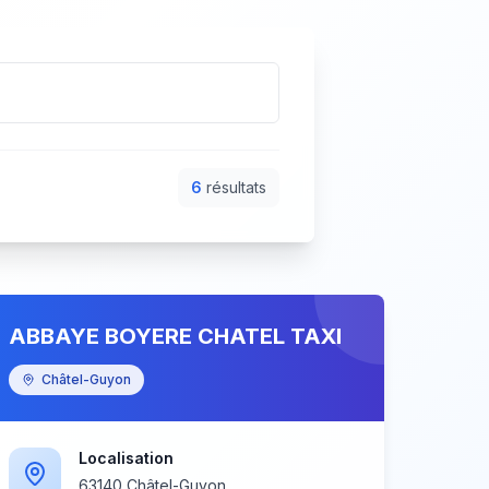
6
résultat
s
ABBAYE BOYERE CHATEL TAXI
Châtel-Guyon
Localisation
63140 Châtel-Guyon