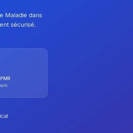
ce Maladie dans
ent sécurisé.
 TPMR
apté
ical