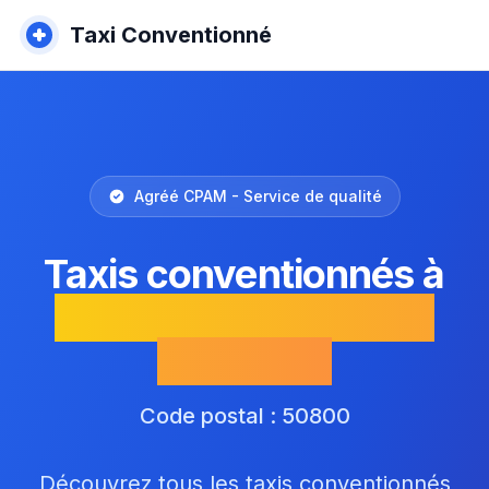
Taxi Conventionné
Agréé CPAM - Service de qualité
Taxis conventionnés à
Villedieu-les-Poêles-
Rouffigny
Code postal : 50800
Découvrez tous les taxis conventionnés