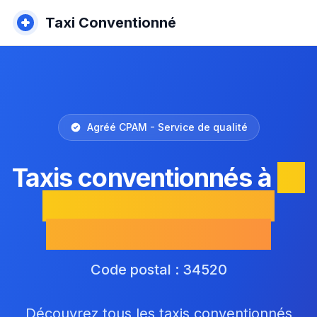
Taxi Conventionné
Agréé CPAM - Service de qualité
Taxis conventionnés à
La
Vacquerie-et-Saint-
Martin-de-Castries
Code postal : 34520
Découvrez tous les taxis conventionnés