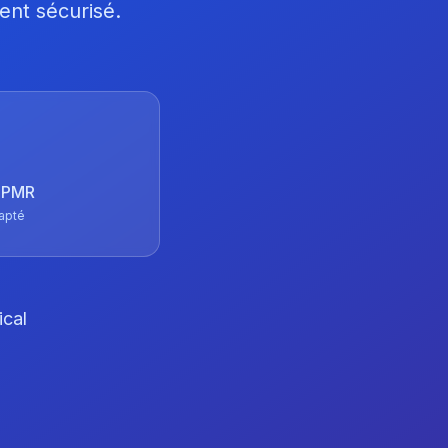
ent sécurisé.
 TPMR
apté
ical