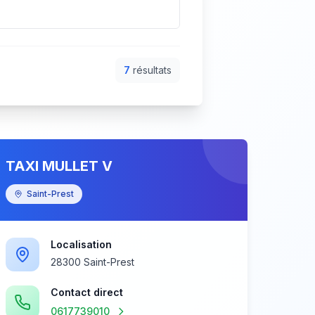
7
résultat
s
TAXI MULLET V
Saint-Prest
Localisation
28300 Saint-Prest
Contact direct
0617739010