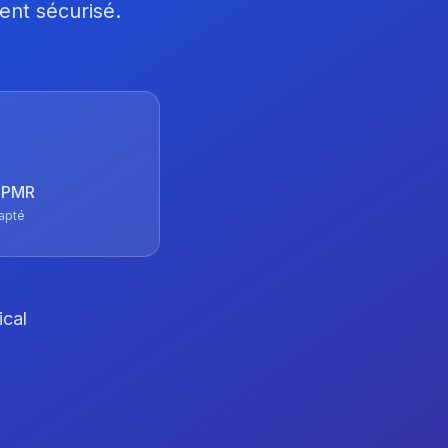
ent sécurisé.
 TPMR
apté
ical