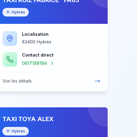
TAXI RUIZ FABRICE "FA83"
Hyères
Localisation
83400 Hyères
Contact direct
0617188194
Voir les détails
TAXI TOYA ALEX
Hyères