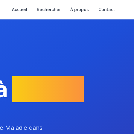
Accueil
Rechercher
À propos
Contact
à
Hyères
ce Maladie dans