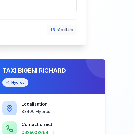
18
résultat
s
TAXI BIGENI RICHARD
Hyères
Localisation
83400 Hyères
Contact direct
0625038694