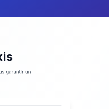
xis
s garantir un