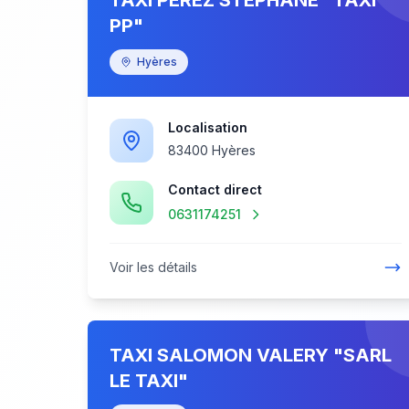
TAXI PEREZ STEPHANE "TAXI
PP"
Hyères
Localisation
83400 Hyères
Contact direct
0631174251
Voir les détails
TAXI SALOMON VALERY "SARL
LE TAXI"