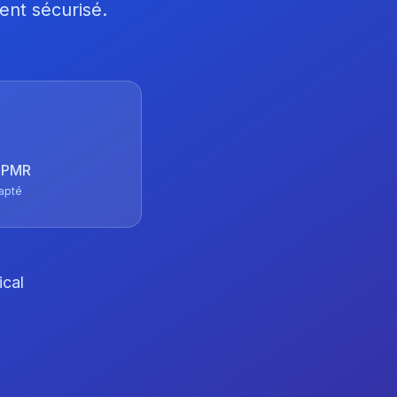
ent sécurisé.
 TPMR
apté
ical