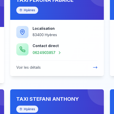
TAXI PERONA FABRICE
Hyères
Localisation
83400 Hyères
Contact direct
0624903857
Voir les détails
TAXI STEFANI ANTHONY
Hyères