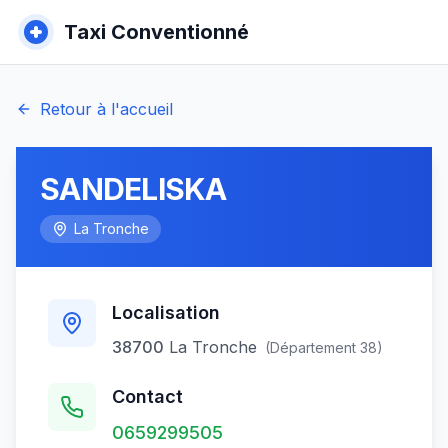
Taxi Conventionné
Retour à l'accueil
SANDELISKA
La Tronche
Localisation
38700
La Tronche
(Département
38
)
Contact
0659299505