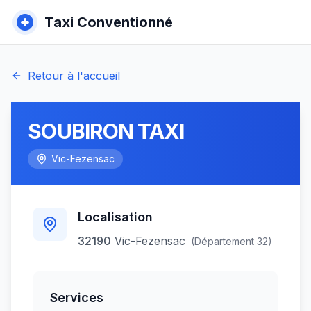
Taxi Conventionné
Retour à l'accueil
SOUBIRON TAXI
Vic-Fezensac
Localisation
32190
Vic-Fezensac
(Département
32
)
Services