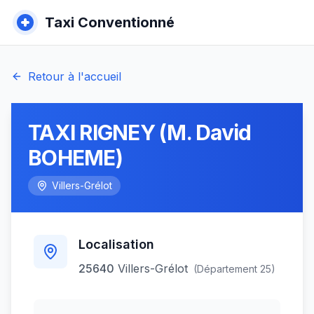
Taxi Conventionné
Retour à l'accueil
TAXI RIGNEY (M. David
BOHEME)
Villers-Grélot
Localisation
25640
Villers-Grélot
(Département
25
)