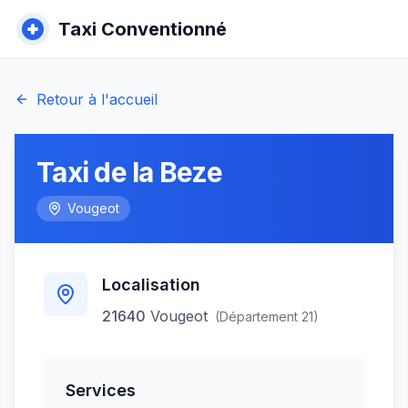
Taxi Conventionné
Retour à l'accueil
Taxi de la Beze
Vougeot
Localisation
21640
Vougeot
(Département
21
)
Services