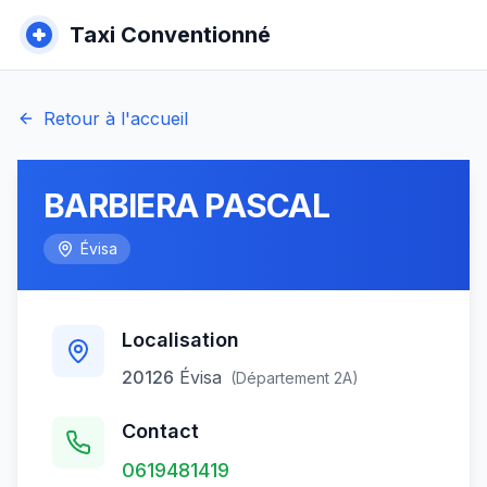
Taxi Conventionné
Retour à l'accueil
BARBIERA PASCAL
Évisa
Localisation
20126
Évisa
(Département
2A
)
Contact
0619481419