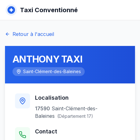
Taxi Conventionné
Retour à l'accueil
ANTHONY TAXI
Saint-Clément-des-Baleines
Localisation
17590
Saint-Clément-des-
Baleines
(Département
17
)
Contact