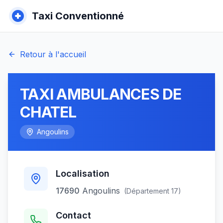
Taxi Conventionné
Retour à l'accueil
TAXI AMBULANCES DE
CHATEL
Angoulins
Localisation
17690
Angoulins
(Département
17
)
Contact