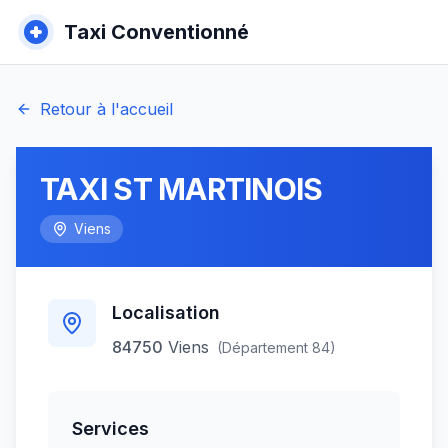
Taxi Conventionné
Retour à l'accueil
TAXI ST MARTINOIS
Viens
Localisation
84750
Viens
(Département
84
)
Services