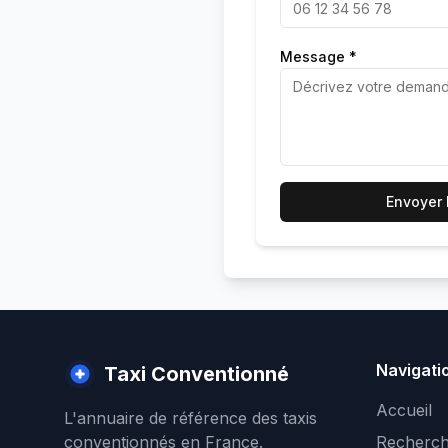
Message *
Envoyer
Navigati
Taxi Conventionné
Accueil
L'annuaire de référence des taxis
conventionnés en France.
Recherch