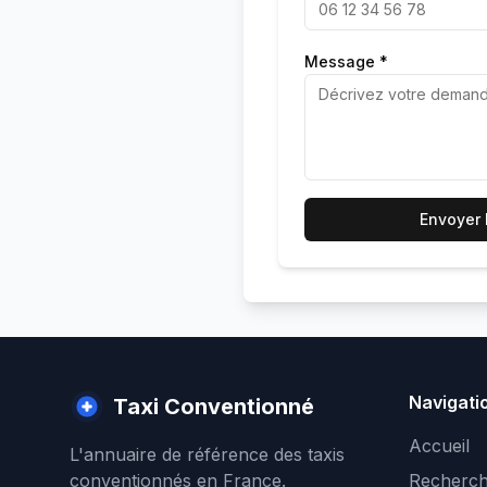
Message *
Envoyer
Navigati
Taxi Conventionné
Accueil
L'annuaire de référence des taxis
conventionnés en France.
Recherch