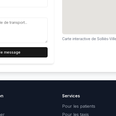
Carte interactive de
Solliès-Vill
 le message
on
Services
Pour les patients
er
Pour les taxis