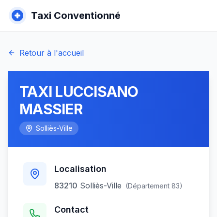
Taxi Conventionné
Retour à l'accueil
TAXI LUCCISANO
MASSIER
Solliès-Ville
Localisation
83210
Solliès-Ville
(Département
83
)
Contact