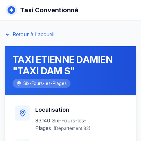
Taxi Conventionné
Retour à l'accueil
TAXI ETIENNE DAMIEN
"TAXI DAM S"
Six-Fours-les-Plages
Localisation
83140
Six-Fours-les-
Plages
(Département
83
)