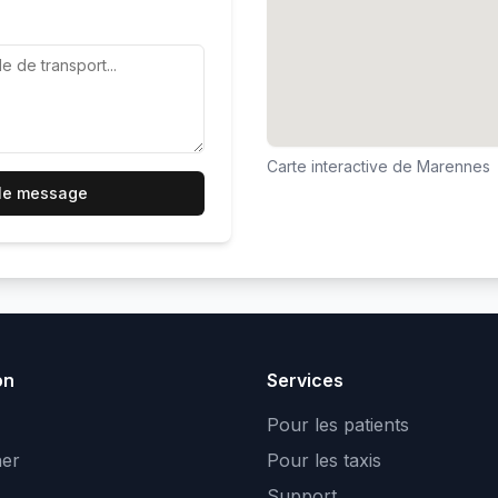
Carte interactive de
Marennes
 le message
on
Services
Pour les patients
er
Pour les taxis
Support