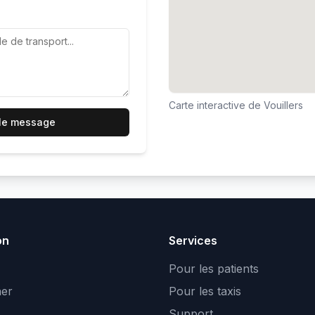
Carte interactive de
Vouillers
 le message
on
Services
Pour les patients
er
Pour les taxis
Support