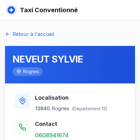
Taxi Conventionné
Retour à l'accueil
NEVEUT SYLVIE
Rognes
Localisation
13840
Rognes
(Département
13
)
Contact
0608941674