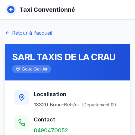
Taxi Conventionné
Retour à l'accueil
SARL TAXIS DE LA CRAU
Bouc-Bel-Air
Localisation
13320
Bouc-Bel-Air
(Département
13
)
Contact
0490470052