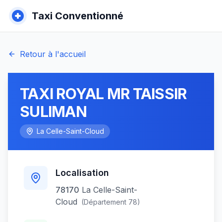
Taxi Conventionné
Retour à l'accueil
TAXI ROYAL MR TAISSIR
SULIMAN
La Celle-Saint-Cloud
Localisation
78170
La Celle-Saint-
Cloud
(Département
78
)