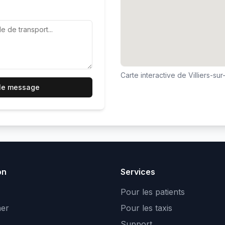
Carte interactive de
Villiers-su
 le message
on
Services
Pour les patients
er
Pour les taxis
Support