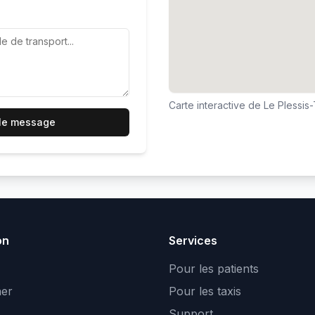
Carte interactive de
Le Plessis
 le message
on
Services
Pour les patients
er
Pour les taxis
Support