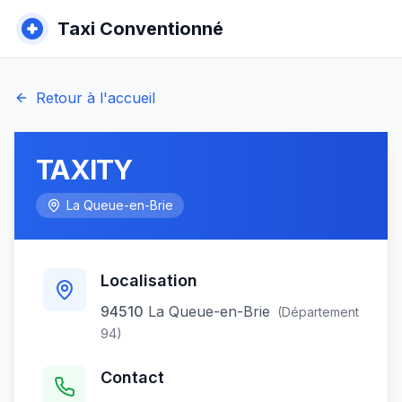
Taxi Conventionné
Retour à l'accueil
TAXITY
La Queue-en-Brie
Localisation
94510
La Queue-en-Brie
(Département
94
)
Contact