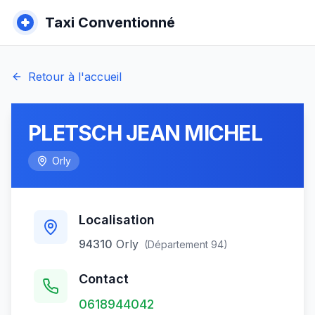
Taxi Conventionné
Retour à l'accueil
PLETSCH JEAN MICHEL
Orly
Localisation
94310
Orly
(Département
94
)
Contact
0618944042