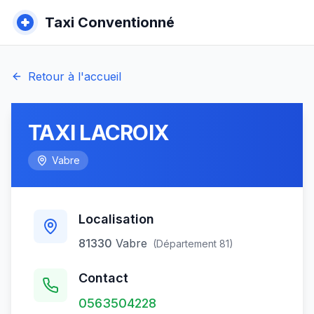
Taxi Conventionné
Retour à l'accueil
TAXI LACROIX
Vabre
Localisation
81330
Vabre
(Département
81
)
Contact
0563504228