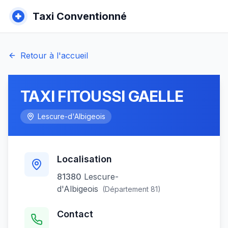
Taxi Conventionné
Retour à l'accueil
TAXI FITOUSSI GAELLE
Lescure-d'Albigeois
Localisation
81380
Lescure-
d'Albigeois
(Département
81
)
Contact