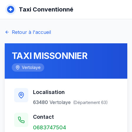
Taxi Conventionné
Retour à l'accueil
TAXI MISSONNIER
Vertolaye
Localisation
63480
Vertolaye
(Département
63
)
Contact
0683747504