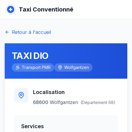
Taxi Conventionné
Retour à l'accueil
TAXI DIO
Transport PMR
Wolfgantzen
Localisation
68600
Wolfgantzen
(Département
68
)
Services