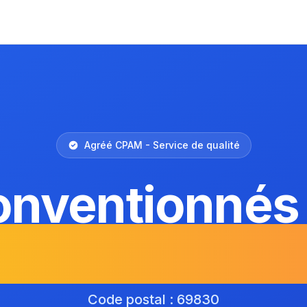
Agréé CPAM - Service de qualité
onventionnés
rges-de-Ren
Code postal : 69830