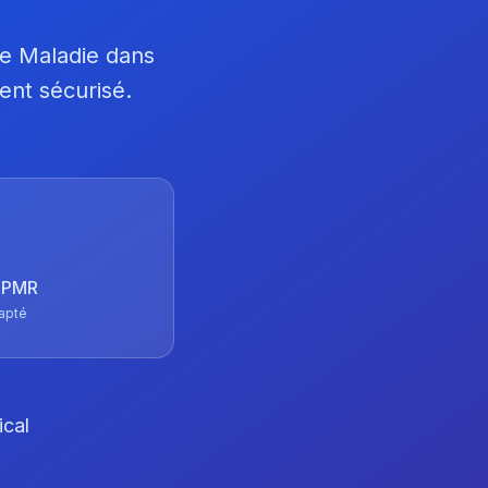
ce Maladie dans
ent sécurisé.
 TPMR
apté
ical