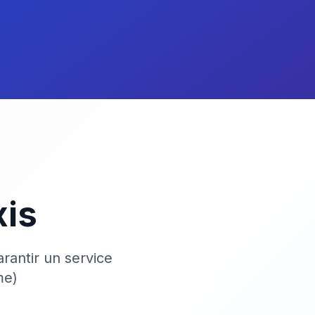
xis
rantir un service
me)