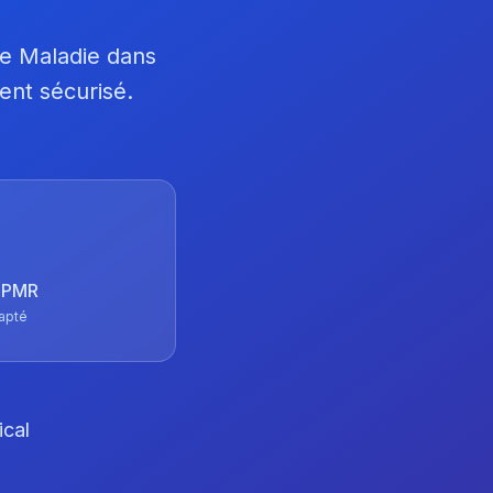
ce Maladie dans
ent sécurisé.
 TPMR
apté
ical