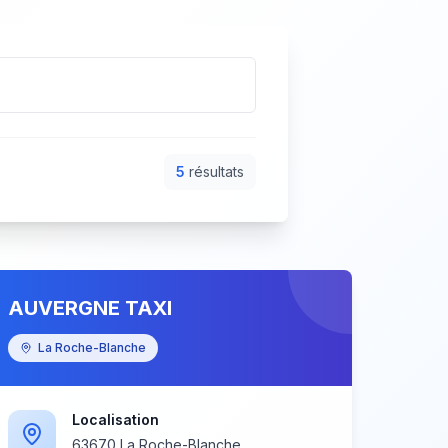
5
résultat
s
AUVERGNE TAXI
La Roche-Blanche
Localisation
63670 La Roche-Blanche