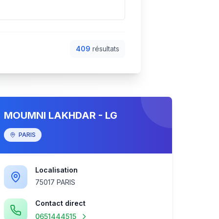
409
résultat
s
MOUMNI LAKHDAR - LG
PARIS
Localisation
75017 PARIS
Contact direct
0651444515