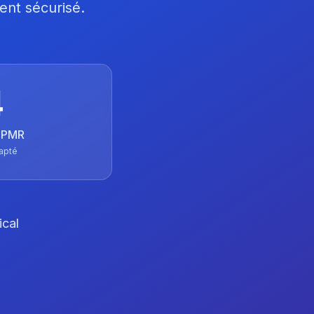
ent sécurisé.
4
 TPMR
apté
ical