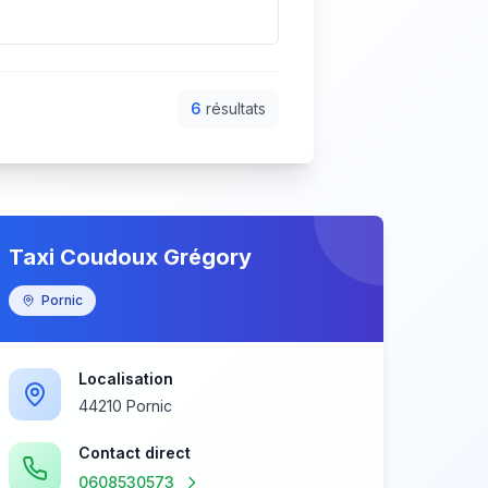
6
résultat
s
Taxi Coudoux Grégory
Pornic
Localisation
44210 Pornic
Contact direct
0608530573