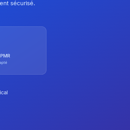
ent sécurisé.
 TPMR
apté
ical