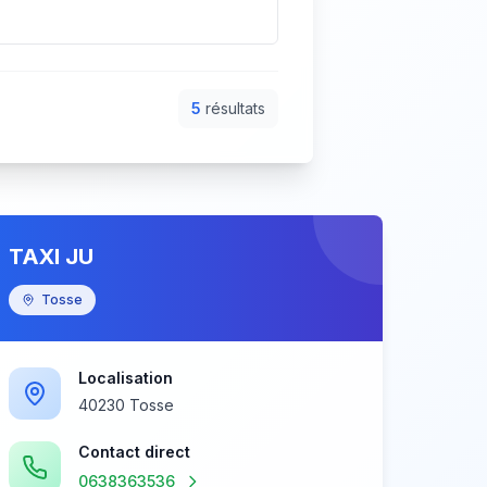
5
résultat
s
TAXI JU
Tosse
Localisation
40230 Tosse
Contact direct
0638363536