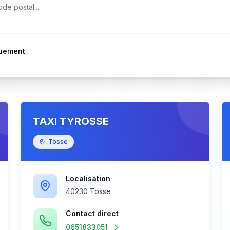
quement
TAXI TYROSSE
Tosse
Localisation
40230 Tosse
Contact direct
0651833051