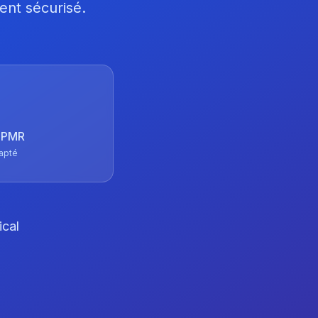
ent sécurisé.
 TPMR
apté
ical