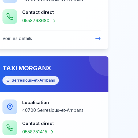
Contact direct
0558798680
Voir les détails
TAXI MORGANX
Serreslous-et-Arribans
Localisation
40700 Serreslous-et-Arribans
Contact direct
0558751415