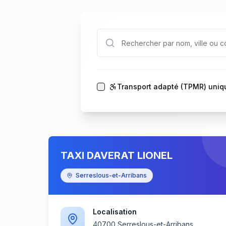
Transport adapté (TPMR) uni
TAXI DAVERAT LIONEL
Serreslous-et-Arribans
Localisation
40700 Serreslous-et-Arribans