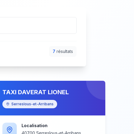
7
résultat
s
TAXI DAVERAT LIONEL
Serreslous-et-Arribans
Localisation
40700 Serreslous-et-Arribans