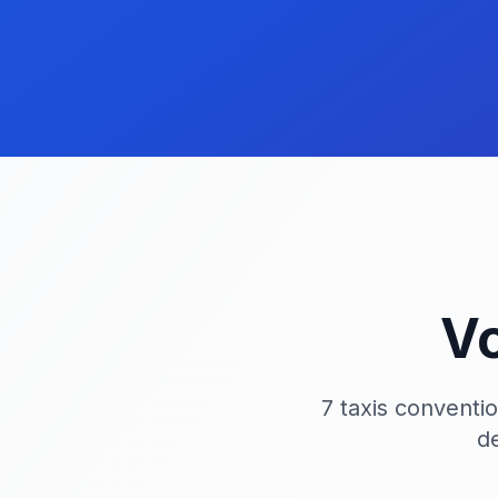
Vo
7 taxis conventi
d