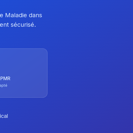
ce Maladie dans
ent sécurisé.
 TPMR
apté
ical