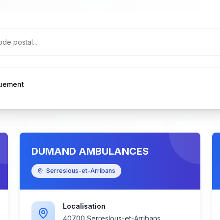
quement
DUMAND AMBULANCES
Serreslous-et-Arribans
Localisation
40700 Serreslous-et-Arribans