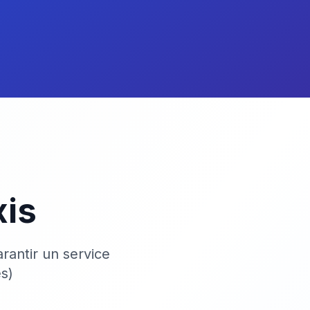
xis
rantir un service
s)