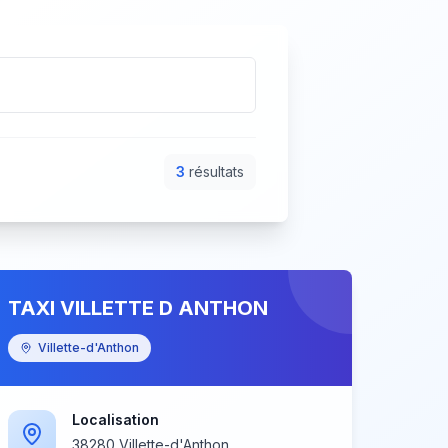
3
résultat
s
TAXI VILLETTE D ANTHON
Villette-d'Anthon
Localisation
38280 Villette-d'Anthon