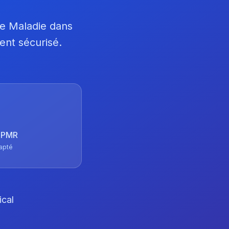
ce Maladie dans
ent sécurisé.
 TPMR
apté
ical