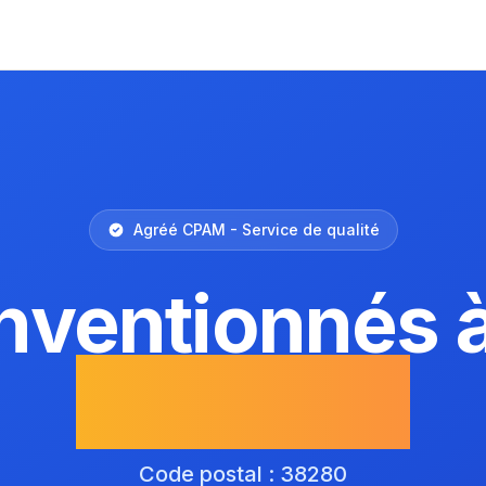
Agréé CPAM - Service de qualité
nventionnés 
d'Anthon
Code postal : 38280