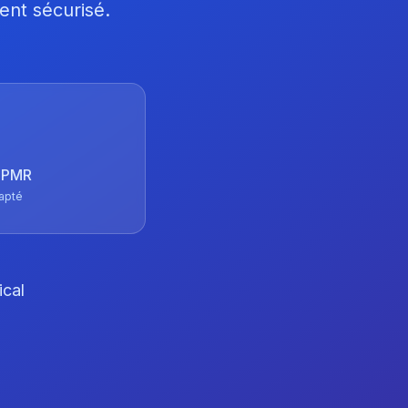
ent sécurisé.
 TPMR
apté
ical