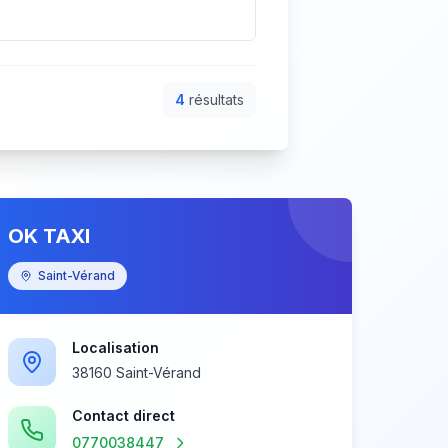
4
résultat
s
OK TAXI
Saint-Vérand
Localisation
38160 Saint-Vérand
Contact direct
0770038447