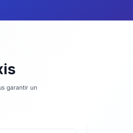
xis
s garantir un