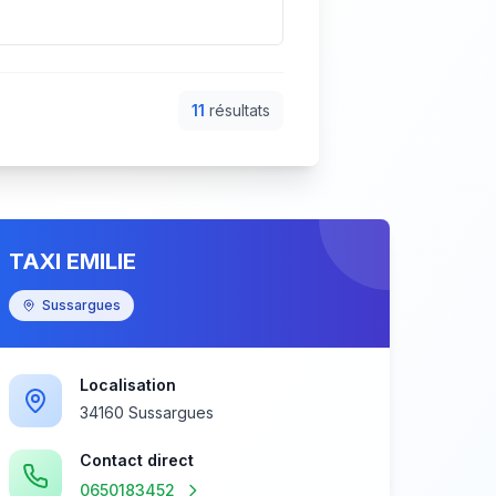
11
résultat
s
TAXI EMILIE
Sussargues
Localisation
34160 Sussargues
Contact direct
0650183452