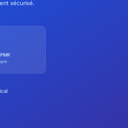
ent sécurisé.
 TPMR
apté
ical