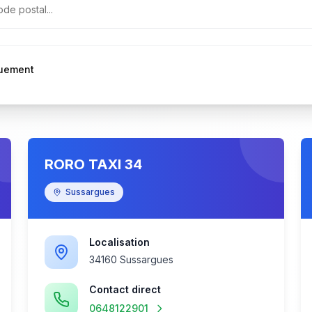
quement
RORO TAXI 34
Sussargues
Localisation
34160 Sussargues
Contact direct
0648122901