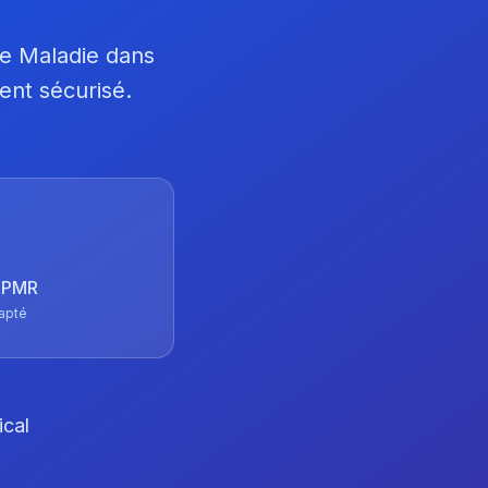
ce Maladie dans
ent sécurisé.
 TPMR
apté
ical