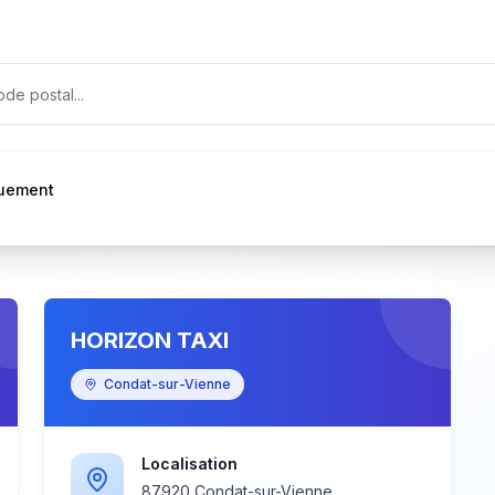
quement
HORIZON TAXI
Condat-sur-Vienne
Localisation
87920 Condat-sur-Vienne