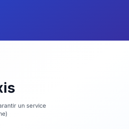
xis
rantir un service
ne)