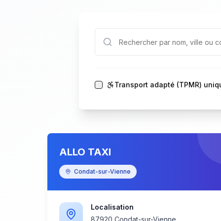
Transport adapté (TPMR) uni
ALLO TAXI
Condat-sur-Vienne
Localisation
87920 Condat-sur-Vienne